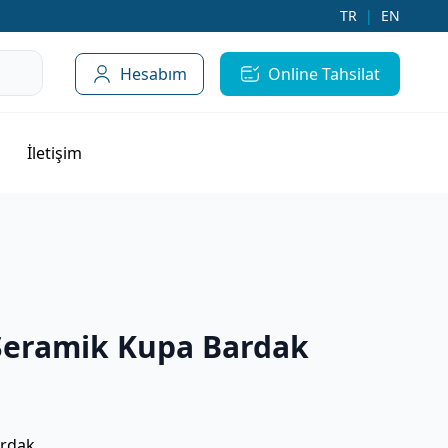
TR
|
EN
Hesabım
Online Tahsilat
İletişim
eramik Kupa Bardak
ardak