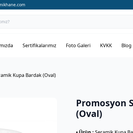
amikhane.com
mızda
Sertifikalarımız
Foto Galeri
KVKK
Blog
amik Kupa Bardak (Oval)
Promosyon S
(Oval)
• Ürün :
Seramik Kupa B