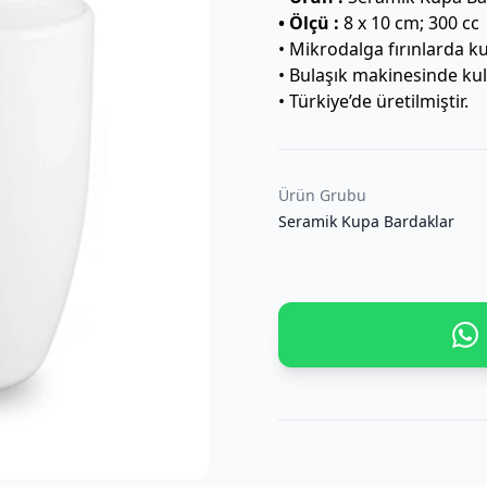
• Ölçü :
8 x 10 cm; 300 cc
• Mikrodalga fırınlarda k
• Bulaşık makinesinde ku
• Türkiye’de üretilmiştir.
Ürün Grubu
Seramik Kupa Bardaklar