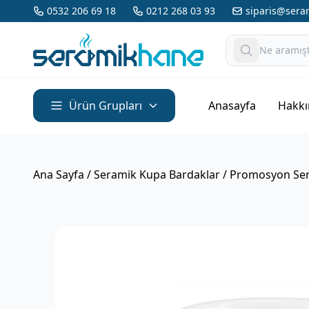
0532 206 69 18
0212 268 03 93
siparis@ser
Ürün Grupları
Anasayfa
Hakkı
Ana Sayfa
/
Seramik Kupa Bardaklar
/ Promosyon Ser